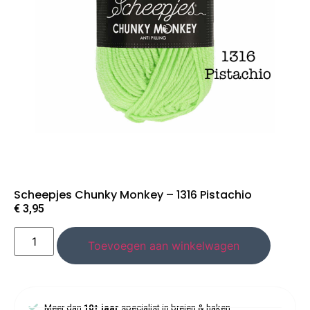
Scheepjes Chunky Monkey – 1316 Pistachio
€
3,95
Toevoegen aan winkelwagen
Meer dan
10+ jaar
specialist in breien & haken