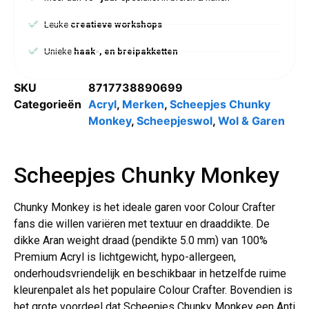
Leuke
creatieve workshops
Unieke
haak-, en breipakketten
SKU
8717738890699
Categorieën
Acryl
,
Merken
,
Scheepjes Chunky
Monkey
,
Scheepjeswol
,
Wol & Garen
Scheepjes Chunky Monkey
Chunky Monkey is het ideale garen voor Colour Crafter
fans die willen variëren met textuur en draaddikte. De
dikke Aran weight draad (pendikte 5.0 mm) van 100%
Premium Acryl is lichtgewicht, hypo-allergeen,
onderhoudsvriendelijk en beschikbaar in hetzelfde ruime
kleurenpalet als het populaire Colour Crafter. Bovendien is
het grote voordeel dat Scheepjes Chunky Monkey een Anti