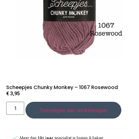
Scheepjes Chunky Monkey – 1067 Rosewood
€
3,95
Toevoegen aan winkelwagen
Meer dan
10+ jaar
specialist in breien & haken