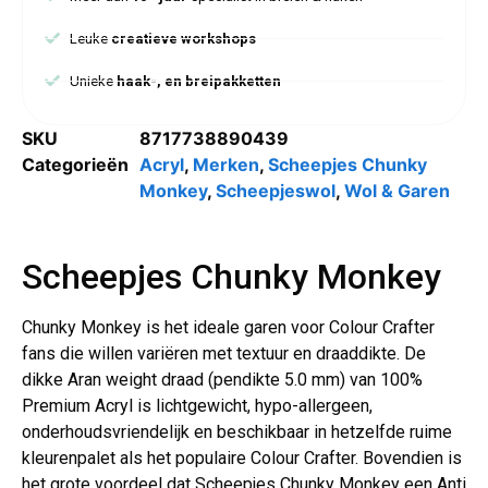
Leuke
creatieve workshops
Unieke
haak-, en breipakketten
SKU
8717738890439
Categorieën
Acryl
,
Merken
,
Scheepjes Chunky
Monkey
,
Scheepjeswol
,
Wol & Garen
Scheepjes Chunky Monkey
Chunky Monkey is het ideale garen voor Colour Crafter
fans die willen variëren met textuur en draaddikte. De
dikke Aran weight draad (pendikte 5.0 mm) van 100%
Premium Acryl is lichtgewicht, hypo-allergeen,
onderhoudsvriendelijk en beschikbaar in hetzelfde ruime
kleurenpalet als het populaire Colour Crafter. Bovendien is
het grote voordeel dat Scheepjes Chunky Monkey een Anti