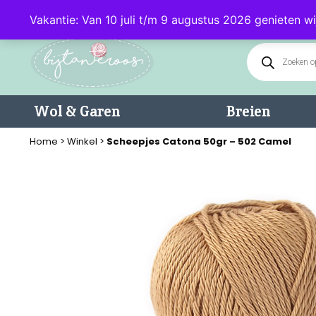
Klantenservice: 085 - 0602232 (maandag t/m donderdag van 9.00-17.0
Vakantie: Van 10 juli t/m 9 augustus 2026 genieten wi
Wol & Garen
Breien
Home
>
Winkel
>
Scheepjes Catona 50gr – 502 Camel