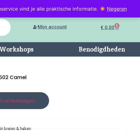
service vind je alle praktische informatie.
Negeren
0
Mijn account
€
0,00
n/Workshops
Benodigdheden
 502 Camel
n winkelwagen
 in breien & haken