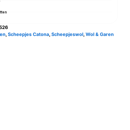
s
tten
526
en
,
Scheepjes Catona
,
Scheepjeswol
,
Wol & Garen