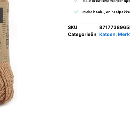
Leuke
creatieve workshop
Unieke
haak-, en breipakke
SKU
8717738965
Categorieën
Katoen
,
Merk