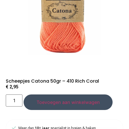
Scheepjes Catona 50gr – 410 Rich Coral
€
2,95
Toevoegen aan winkelwagen
Meer dan
10+ jaar
specialist in breien & haken