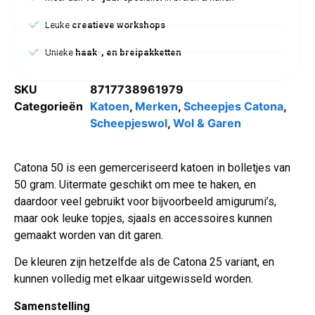
Leuke
creatieve workshops
Unieke
haak-, en breipakketten
SKU
8717738961979
Categorieën
Katoen
,
Merken
,
Scheepjes Catona
,
Scheepjeswol
,
Wol & Garen
Catona 50 is een gemerceriseerd katoen in bolletjes van
50 gram. Uitermate geschikt om mee te haken, en
daardoor veel gebruikt voor bijvoorbeeld amigurumi’s,
maar ook leuke topjes, sjaals en accessoires kunnen
gemaakt worden van dit garen.
De kleuren zijn hetzelfde als de Catona 25 variant, en
kunnen volledig met elkaar uitgewisseld worden.
Samenstelling