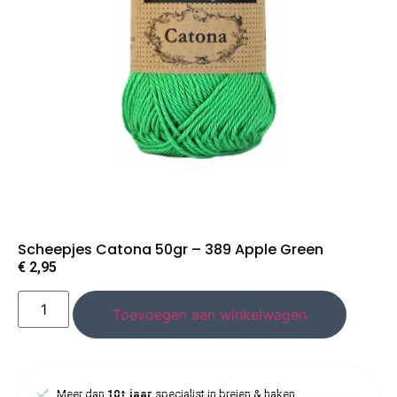
Scheepjes Catona 50gr – 389 Apple Green
€
2,95
Toevoegen aan winkelwagen
Meer dan
10+ jaar
specialist in breien & haken