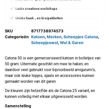
Leuke
creatieve workshops
Unieke
haak-, en breipakketten
SKU
8717738974573
Categorieën
Katoen
,
Merken
,
Scheepjes Catona
,
Scheepjeswol
,
Wol & Garen
Catona 50 is een gemerceriseerd katoen in bolletjes van
50 gram. Uitermate geschikt om mee te haken, en
daardoor veel gebruikt voor bijvoorbeeld amigurumi’s,
maar ook leuke topjes, sjaals en accessoires kunnen
gemaakt worden van dit garen.
De kleuren zijn hetzelfde als de Catona 25 variant, en
kunnen volledig met elkaar uitgewisseld worden.
Samenstelling