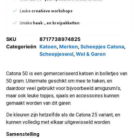
Leuke
creatieve workshops
Unieke
haak-, en breipakketten
SKU
8717738974825
Categorieën
Katoen
,
Merken
,
Scheepjes Catona
,
Scheepjeswol
,
Wol & Garen
Catona 50 is een gemerceriseerd katoen in bolletjes van
50 gram. Uitermate geschikt om mee te haken, en
daardoor veel gebruikt voor bijvoorbeeld amigurumi’s,
maar ook leuke topjes, sjaals en accessoires kunnen
gemaakt worden van dit garen.
De kleuren zijn hetzelfde als de Catona 25 variant, en
kunnen volledig met elkaar uitgewisseld worden.
Samenstelling