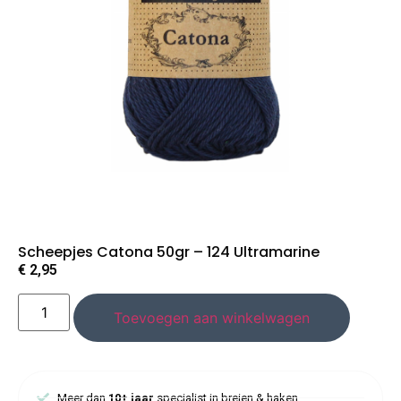
Scheepjes Catona 50gr – 124 Ultramarine
€
2,95
Toevoegen aan winkelwagen
Meer dan
10+ jaar
specialist in breien & haken