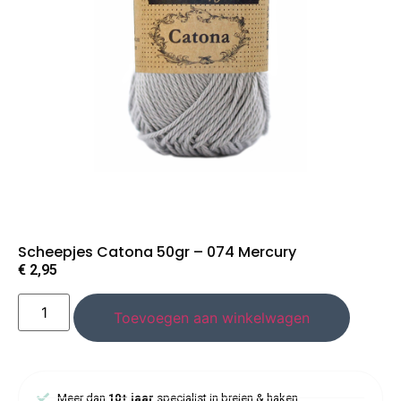
Scheepjes Catona 50gr – 074 Mercury
€
2,95
Toevoegen aan winkelwagen
Meer dan
10+ jaar
specialist in breien & haken