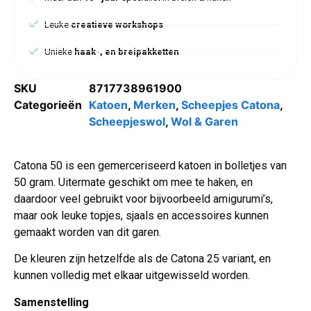
Leuke
creatieve workshops
Unieke
haak-, en breipakketten
SKU
8717738961900
Categorieën
Katoen
,
Merken
,
Scheepjes Catona
,
Scheepjeswol
,
Wol & Garen
Catona 50 is een gemerceriseerd katoen in bolletjes van
50 gram. Uitermate geschikt om mee te haken, en
daardoor veel gebruikt voor bijvoorbeeld amigurumi’s,
maar ook leuke topjes, sjaals en accessoires kunnen
gemaakt worden van dit garen.
De kleuren zijn hetzelfde als de Catona 25 variant, en
kunnen volledig met elkaar uitgewisseld worden.
Samenstelling