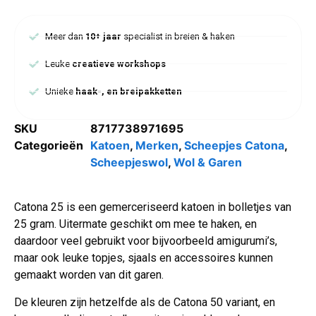
Meer dan
10+ jaar
specialist in breien & haken
Leuke
creatieve workshops
Unieke
haak-, en breipakketten
SKU
8717738971695
Categorieën
Katoen
,
Merken
,
Scheepjes Catona
,
Scheepjeswol
,
Wol & Garen
Catona 25 is een gemerceriseerd katoen in bolletjes van
25 gram. Uitermate geschikt om mee te haken, en
daardoor veel gebruikt voor bijvoorbeeld amigurumi’s,
maar ook leuke topjes, sjaals en accessoires kunnen
gemaakt worden van dit garen.
De kleuren zijn hetzelfde als de Catona 50 variant, en