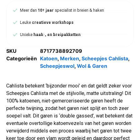
Meer dan
10+ jaar
specialist in breien & haken
Leuke
creatieve workshops
Unieke
haak-, en breipakketten
SKU
8717738892709
Categorieën
Katoen
,
Merken
,
Scheepjes Cahlista
,
Scheepjeswol
,
Wol & Garen
Cahlista betekent ‘bijzonder mooi’ en dat geldt zeker voor
Scheepjes Cahlista met de stijlvolle, matte uitstraling! Dit
100% katoenen, niet-gemerceriseerde garen heeft de
perfecte twijning, zodat het garen niet splijt en toch zeer
soepel valt. Dit garen is ‘double gassed’, wat betekent dat
eventuele overtollige katoenvezels van het garen worden
verwijderd middels een proces waarbij het garen tot twee
keer toe door een vlam wordt geleid en daardoor perfect