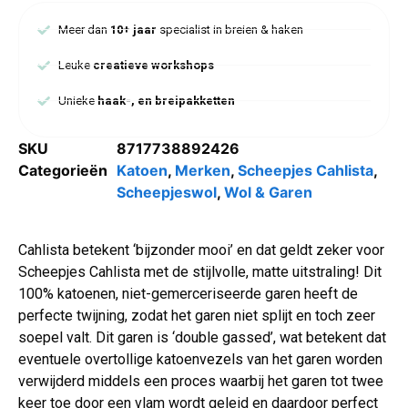
Meer dan
10+ jaar
specialist in breien & haken
Leuke
creatieve workshops
Unieke
haak-, en breipakketten
SKU
8717738892426
Categorieën
Katoen
,
Merken
,
Scheepjes Cahlista
,
Scheepjeswol
,
Wol & Garen
Cahlista betekent ‘bijzonder mooi’ en dat geldt zeker voor
Scheepjes Cahlista met de stijlvolle, matte uitstraling! Dit
100% katoenen, niet-gemerceriseerde garen heeft de
perfecte twijning, zodat het garen niet splijt en toch zeer
soepel valt. Dit garen is ‘double gassed’, wat betekent dat
eventuele overtollige katoenvezels van het garen worden
verwijderd middels een proces waarbij het garen tot twee
keer toe door een vlam wordt geleid en daardoor perfect