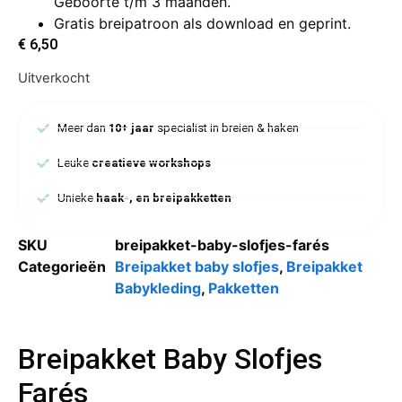
Geboorte t/m 3 maanden.
Gratis breipatroon als download en geprint.
€
6,50
Uitverkocht
Meer dan
10+ jaar
specialist in breien & haken
Leuke
creatieve workshops
Unieke
haak-, en breipakketten
SKU
breipakket-baby-slofjes-farés
Categorieën
Breipakket baby slofjes
,
Breipakket
Babykleding
,
Pakketten
Breipakket Baby Slofjes
Farés