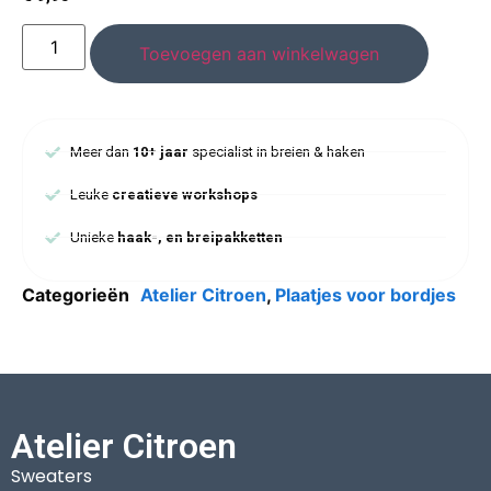
Toevoegen aan winkelwagen
Meer dan
10+ jaar
specialist in breien & haken
Leuke
creatieve workshops
Unieke
haak-, en breipakketten
Categorieën
Atelier Citroen
,
Plaatjes voor bordjes
Atelier Citroen
Sweaters