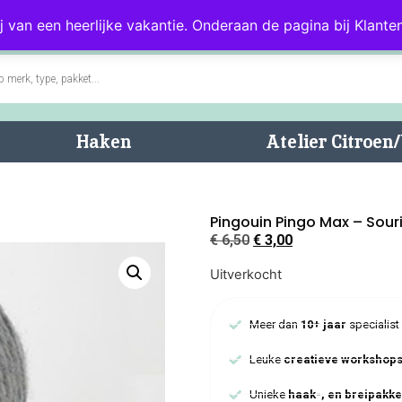
0)
Blog
Klantenservice
j van een heerlijke vakantie. Onderaan de pagina bij Klanten
Haken
Atelier Citroe
Pingouin Pingo Max – Sour
€
6,50
€
3,00
Uitverkocht
Meer dan
10+ jaar
specialist
Leuke
creatieve workshop
Unieke
haak-, en breipakke