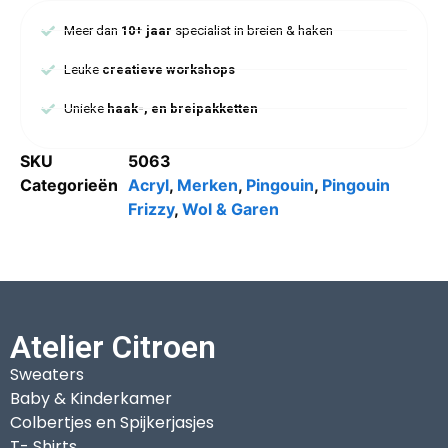
Meer dan
10+ jaar
specialist in breien & haken
Leuke
creatieve workshops
Unieke
haak-, en breipakketten
SKU
5063
Categorieën
Acryl
,
Merken
,
Pingouin
,
Pingouin
Frizzy
,
Wol & Garen
Atelier Citroen
Sweaters
Baby & Kinderkamer
Colbertjes en Spijkerjasjes
T- Shirts