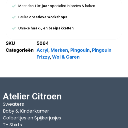
Meer dan
10+ jaar
specialist in breien & haken
Leuke
creatieve workshops
Unieke
haak-, en breipakketten
SKU
5064
Categorieën
Acryl
,
Merken
,
Pingouin
,
Pingouin
Frizzy
,
Wol & Garen
Atelier Citroen
Sweaters
Baby & Kinderkamer
Colbertjes en Spijkerjasjes
T- Shirts