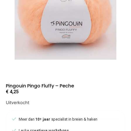
Pingouin Pingo Fluffy – Peche
€
4,25
Uitverkocht
Meer dan
10+ jaar
specialist in breien & haken
Leuke
creatieve workshops