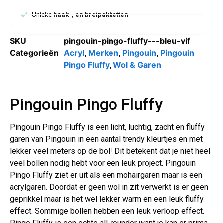
Unieke
haak-, en breipakketten
SKU
pingouin-pingo-fluffy---bleu-vif
Categorieën
Acryl
,
Merken
,
Pingouin
,
Pingouin
Pingo Fluffy
,
Wol & Garen
Pingouin Pingo Fluffy
Pingouin Pingo Fluffy is een licht, luchtig, zacht en fluffy
garen van Pingouin in een aantal trendy kleurtjes en met
lekker veel meters op de bol! Dit betekent dat je niet heel
veel bollen nodig hebt voor een leuk project. Pingouin
Pingo Fluffy ziet er uit als een mohairgaren maar is een
acrylgaren. Doordat er geen wol in zit verwerkt is er geen
geprikkel maar is het wel lekker warm en een leuk fluffy
effect. Sommige bollen hebben een leuk verloop effect.
Pingo Fluffy is een echte all-rounder want je kan er prima