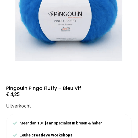
Pingouin Pingo Fluffy – Bleu Vif
€
4,25
Uitverkocht
Meer dan
10+ jaar
specialist in breien & haken
Leuke
creatieve workshops