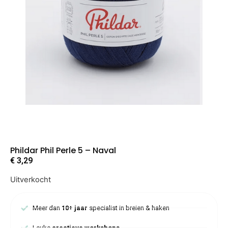
Phildar Phil Perle 5 – Naval
€
3,29
Uitverkocht
Meer dan
10+ jaar
specialist in breien & haken
Leuke
creatieve workshops