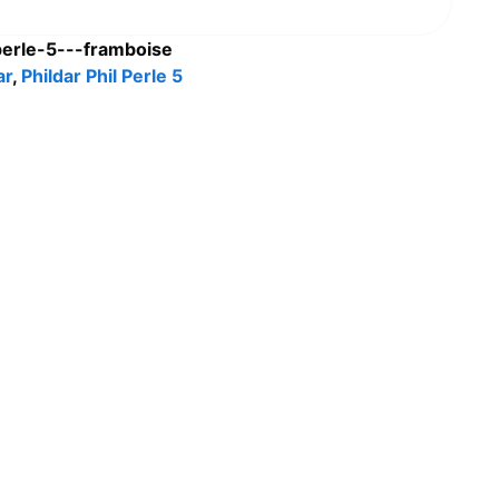
-perle-5---framboise
ar
,
Phildar Phil Perle 5