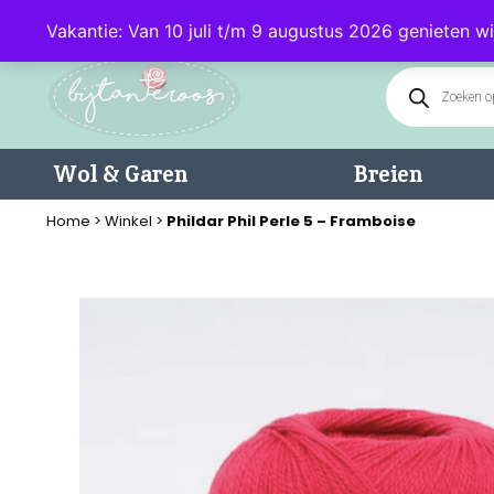
Klantenservice: 085 - 0602232 (maandag t/m donderdag van 9.00-17.0
Vakantie: Van 10 juli t/m 9 augustus 2026 genieten wi
Wol & Garen
Breien
Home
>
Winkel
>
Phildar Phil Perle 5 – Framboise