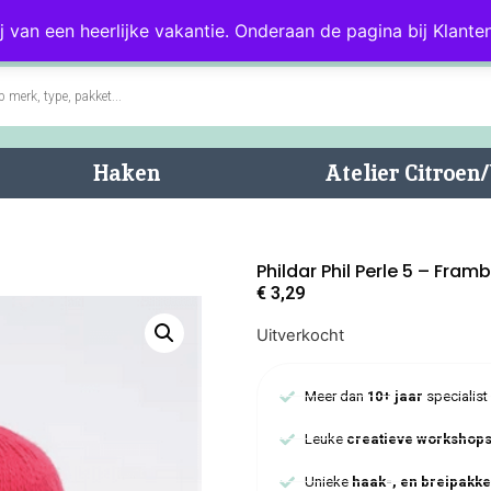
0)
Blog
Klantenservice
j van een heerlijke vakantie. Onderaan de pagina bij Klanten
Haken
Atelier Citroe
Phildar Phil Perle 5 – Fram
€
3,29
Uitverkocht
Meer dan
10+ jaar
specialist
Leuke
creatieve workshop
Unieke
haak-, en breipakke