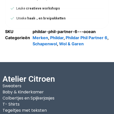
Leuke
creatieve workshops
Unieke
haak-, en breipakketten
SKU
phildar-phil-partner-6---ocean
Categorieën
Merken
,
Phildar
,
Phildar Phil Partner 6
,
Schapenwol
,
Wol & Garen
Atelier Citroen
Sweaters
Baby & Kinderkamer
Colbertjes en Spijkerjasjes
T- Shirts
Tegeltjes met teksten