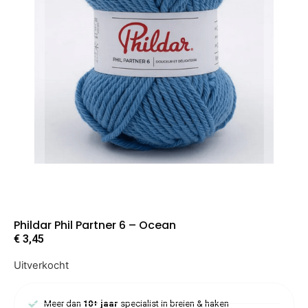
Phildar Phil Partner 6 – Ocean
€
3,45
Uitverkocht
Meer dan
10+ jaar
specialist in breien & haken