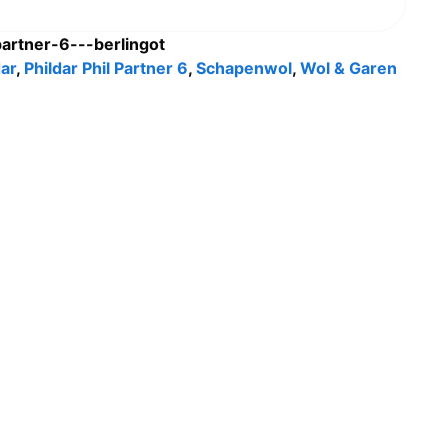
partner-6---berlingot
dar
,
Phildar Phil Partner 6
,
Schapenwol
,
Wol & Garen