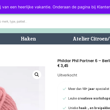
0)
Blog
Klantenservice
j van een heerlijke vakantie. Onderaan de pagina bij Klanten
Haken
Atelier Citroe
Phildar Phil Partner 6 – Ber
€
3,45
Uitverkocht
Meer dan
10+ jaar
specialist
Leuke
creatieve workshop
Unieke
haak-, en breipakke