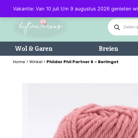
Klantenservice: 085 - 0602232 (maandag t/m donderdag van 9.00-17.0
Vakantie: Van 10 juli t/m 9 augustus 2026 genieten wi
Wol & Garen
Breien
Home
>
Winkel
>
Phildar Phil Partner 6 – Berlingot