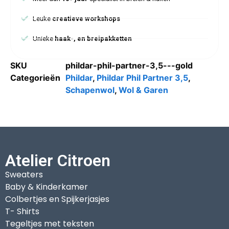
Leuke
creatieve workshops
Unieke
haak-, en breipakketten
SKU
phildar-phil-partner-3,5---gold
Categorieën
Phildar
,
Phildar Phil Partner 3,5
,
Schapenwol
,
Wol & Garen
Atelier Citroen
Sweaters
Baby & Kinderkamer
Colbertjes en Spijkerjasjes
T- Shirts
Tegeltjes met teksten