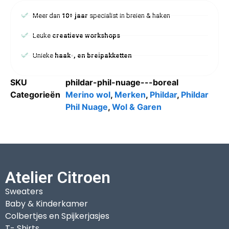
Meer dan
10+ jaar
specialist in breien & haken
Leuke
creatieve workshops
Unieke
haak-, en breipakketten
SKU
phildar-phil-nuage---boreal
Categorieën
Merino wol
,
Merken
,
Phildar
,
Phildar
Phil Nuage
,
Wol & Garen
Atelier Citroen
Sweaters
Baby & Kinderkamer
Colbertjes en Spijkerjasjes
T- Shirts