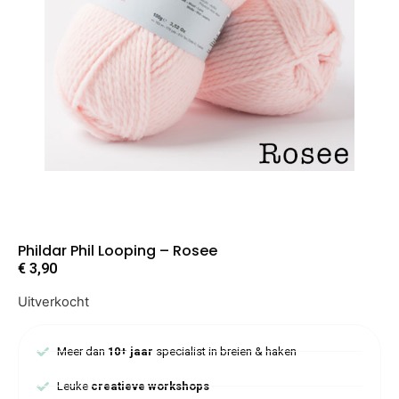
Phildar Phil Looping – Rosee
€
3,90
Uitverkocht
Meer dan
10+ jaar
specialist in breien & haken
Leuke
creatieve workshops