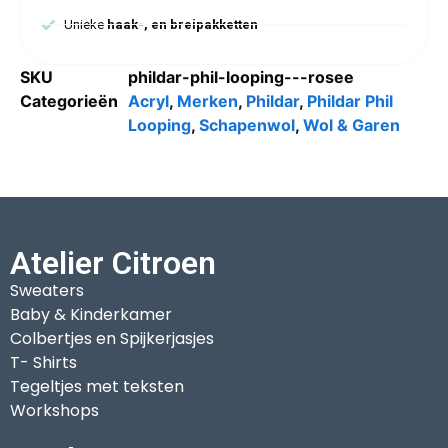
Unieke
haak-, en breipakketten
SKU
phildar-phil-looping---rosee
Categorieën
Acryl
,
Merken
,
Phildar
,
Phildar Phil
Looping
,
Schapenwol
,
Wol & Garen
Atelier Citroen
Sweaters
Baby & Kinderkamer
Colbertjes en Spijkerjasjes
T- Shirts
Tegeltjes met teksten
Workshops