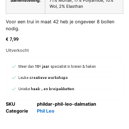
Samenstelling:
71% Mohair, 17% Polyamide, 10%
Wol, 2% Elasthan
Voor een trui in maat 42 heb je ongeveer 8 bollen
nodig.
€
7,99
Uitverkocht
Meer dan
10+ jaar
specialist in breien & haken
Leuke
creatieve workshops
Unieke
haak-, en breipakketten
SKU
phildar-phil-leo-dalmatian
Categorie
Phil Leo