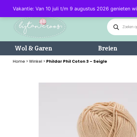
Klantenservice: 085 - 0602232 (maandag t/m donderdag van 9.00-17.0
Vakantie: Van 10 juli t/m 9 augustus 2026 genieten wi
Wol & Garen
Breien
Home
>
Winkel
>
Phildar Phil Coton 3 – Seigle