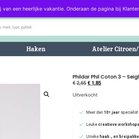
0)
Blog
Klantenservice
j van een heerlijke vakantie. Onderaan de pagina bij Klanten
Haken
Atelier Citroe
Phildar Phil Coton 3 – Seig
€
2,65
€
1,85
Uitverkocht
Meer dan
10+ jaar
specialist
Leuke
creatieve workshop
Unieke
haak-, en breipakke