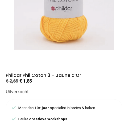
Phildar Phil Coton 3 – Jaune d’Or
€
2,65
€
1,85
Uitverkocht
Meer dan
10+ jaar
specialist in breien & haken
Leuke
creatieve workshops