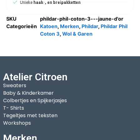
Unieke
haak-, en breipakketten
SKU
phildar-phil-coton-3---jaune-d'or
Categorieën
Katoen
,
Merken
,
Phildar
,
Phildar Phil
Coton 3
,
Wol & Garen
Atelier Citroen
Sweaters
Baby & Kinderkamer
Colbertjes en Spijkerjasjes
T- Shirts
Tegeltjes met teksten
Workshops
Merken