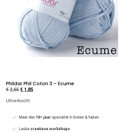
Phildar Phil Coton 3 – Ecume
€
2,65
€
1,85
Uitverkocht
Meer dan
10+ jaar
specialist in breien & haken
Leuke
creatieve workshops