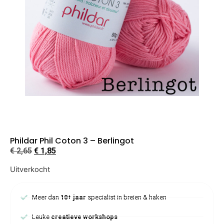
Phildar Phil Coton 3 – Berlingot
€
2,65
€
1,85
Uitverkocht
Meer dan
10+ jaar
specialist in breien & haken
Leuke
creatieve workshops