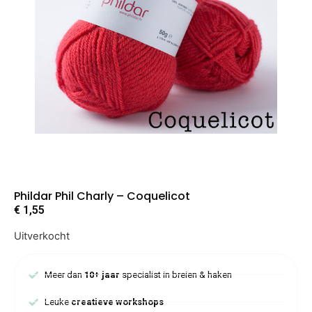
Phildar Phil Charly – Coquelicot
€
1,55
Uitverkocht
Meer dan
10+ jaar
specialist in breien & haken
Leuke
creatieve workshops