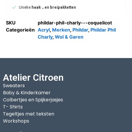
Unieke
haak-, en breipakketten
SKU
phildar-phil-charly---coquelicot
Categorieën
Acryl
,
Merken
,
Phildar
,
Phildar Phil
Charly
,
Wol & Garen
Atelier Citroen
Sweaters
Baby & Kinderkamer
Colbertjes en Spijkerjasjes
T- Shirts
Tegeltjes met teksten
Workshops