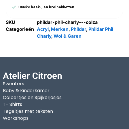
Unieke
haak-, en breipakketten
SKU
phildar-phil-charly---colza
Categorieën
Acryl
,
Merken
,
Phildar
,
Phildar Phil
Charly
,
Wol & Garen
Atelier Citroen
Sweaters
Baby & Kinderkamer
Colbertjes en Spijkerjasjes
T- Shirts
Tegeltjes met teksten
Workshops