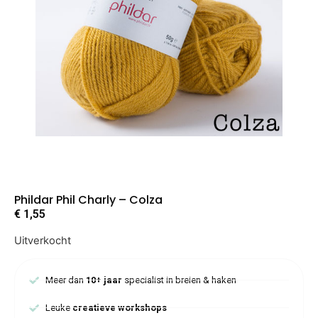
Phildar Phil Charly – Colza
€
1,55
Uitverkocht
Meer dan
10+ jaar
specialist in breien & haken
Leuke
creatieve workshops