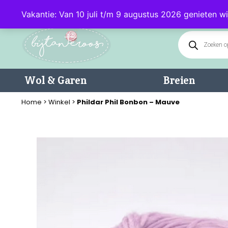
Klantenservice: 085 - 0602232 (maandag t/m donderdag van 9.00-17.0
Vakantie: Van 10 juli t/m 9 augustus 2026 genieten wi
Wol & Garen
Breien
Home
>
Winkel
>
Phildar Phil Bonbon – Mauve