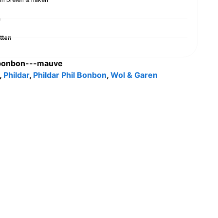
s
tten
-bonbon---mauve
,
Phildar
,
Phildar Phil Bonbon
,
Wol & Garen