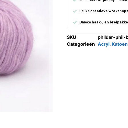
Leuke
creatieve workshop
Unieke
haak-, en breipakke
SKU
phildar-phil
Categorieën
Acryl
,
Katoen