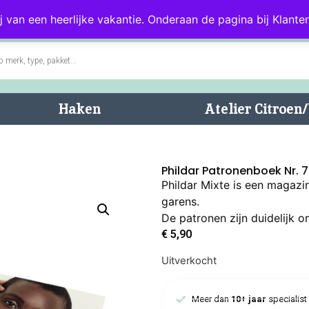
0)
Blog
Klantenservice
j van een heerlijke vakantie. Onderaan de pagina bij Klanten
Haken
Atelier Citroe
Phildar Patronenboek Nr. 
Phildar Mixte is een magazi
garens.
De patronen zijn duidelijk 
€
5,90
Uitverkocht
Meer dan
10+ jaar
specialist