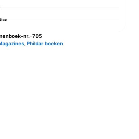
s
tten
onenboek-nr.-705
Magazines
,
Phildar boeken