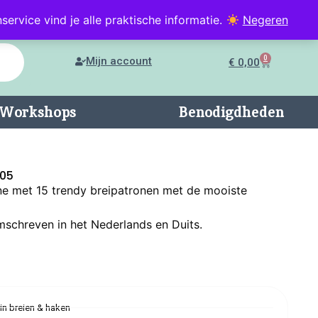
service vind je alle praktische informatie.
Negeren
0
Mijn account
€
0,00
n/Workshops
Benodigdheden
705
ne met 15 trendy breipatronen met de mooiste
omschreven in het Nederlands en Duits.
 in breien & haken