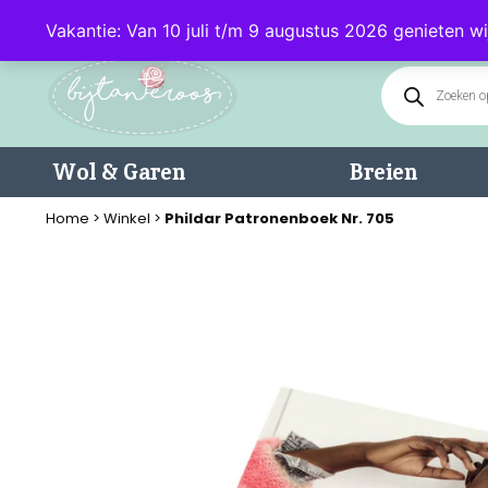
Klantenservice: 085 - 0602232 (maandag t/m donderdag van 9.00-17.0
Vakantie: Van 10 juli t/m 9 augustus 2026 genieten wi
Wol & Garen
Breien
Home
>
Winkel
>
Phildar Patronenboek Nr. 705