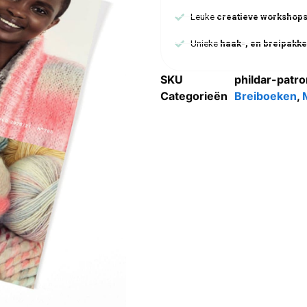
Leuke
creatieve workshop
Unieke
haak-, en breipakke
SKU
phildar-patr
Categorieën
Breiboeken
,