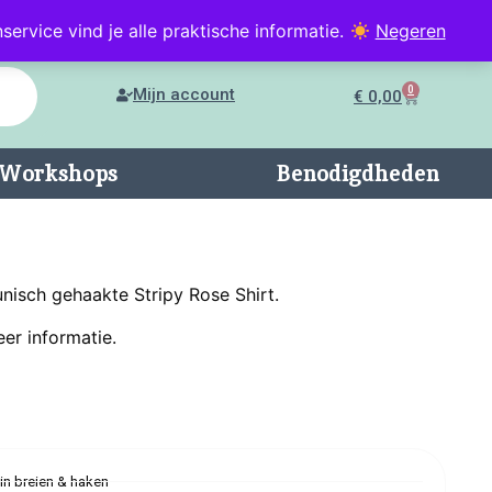
service vind je alle praktische informatie.
Negeren
0
Mijn account
€
0,00
n/Workshops
Benodigdheden
unisch gehaakte Stripy Rose Shirt.
er informatie.
 in breien & haken