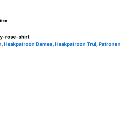
s
tten
y-rose-shirt
n
,
Haakpatroon Dames
,
Haakpatroon Trui
,
Patronen