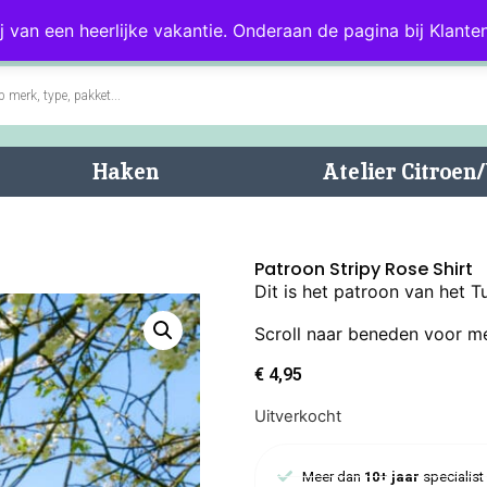
0)
Blog
Klantenservice
j van een heerlijke vakantie. Onderaan de pagina bij Klanten
Haken
Atelier Citroe
Patroon Stripy Rose Shirt
Dit is het patroon van het T
Scroll naar beneden voor me
€
4,95
Uitverkocht
Meer dan
10+ jaar
specialist