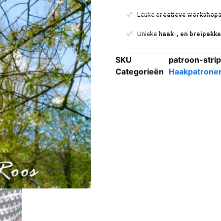
Leuke
creatieve workshop
Unieke
haak-, en breipakke
SKU
patroon-strip
Categorieën
Haakpatrone