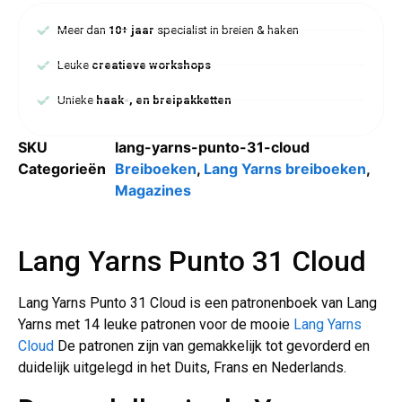
Meer dan
10+ jaar
specialist in breien & haken
Leuke
creatieve workshops
Unieke
haak-, en breipakketten
SKU
lang-yarns-punto-31-cloud
Categorieën
Breiboeken
,
Lang Yarns breiboeken
,
Magazines
Lang Yarns Punto 31 Cloud
Lang Yarns Punto 31 Cloud is een patronenboek van Lang
Yarns met 14 leuke patronen voor de mooie
Lang Yarns
Cloud
De patronen zijn van gemakkelijk tot gevorderd en
duidelijk uitgelegd in het Duits, Frans en Nederlands.