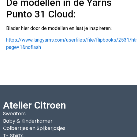
De modellen in de Yarns
Punto 31 Cloud:
Blader hier door de modellen en laat je inspireren;
https://www.langyarns.com/userfiles/file/flipbooks/2531/ht
page=1&noflash
Atelier Citroen
Sweaters
Baby & Kinderkamer
Colbertjes en Spijkerjasjes
T- Shirts