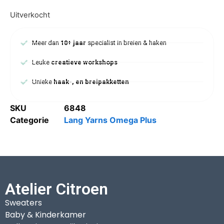
Uitverkocht
Meer dan
10+ jaar
specialist in breien & haken
Leuke
creatieve workshops
Unieke
haak-, en breipakketten
SKU
6848
Categorie
Lang Yarns Omega Plus
Atelier Citroen
Sweaters
Baby & Kinderkamer