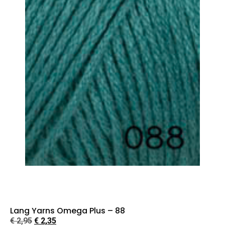
Lang Yarns Omega Plus – 88
€
2,95
€
2,35