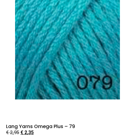
Lang Yarns Omega Plus – 79
€
2,95
€
2,35