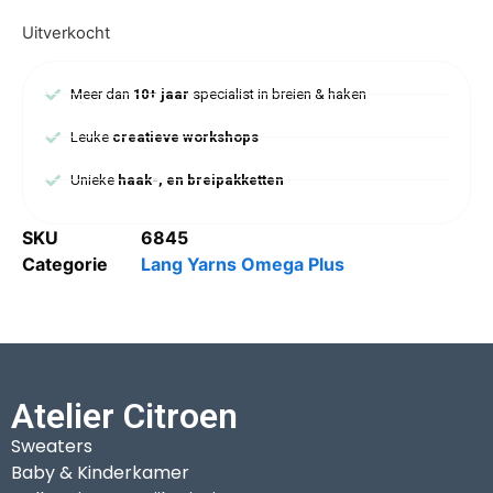
Uitverkocht
Meer dan
10+ jaar
specialist in breien & haken
Leuke
creatieve workshops
Unieke
haak-, en breipakketten
SKU
6845
Categorie
Lang Yarns Omega Plus
Atelier Citroen
Sweaters
Baby & Kinderkamer