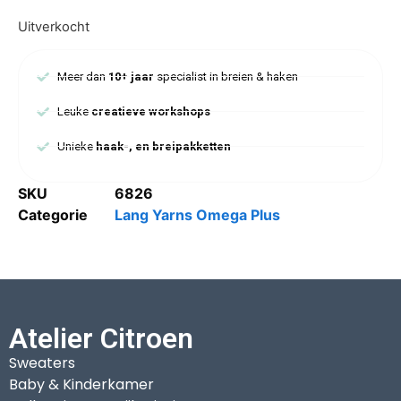
Uitverkocht
Meer dan
10+ jaar
specialist in breien & haken
Leuke
creatieve workshops
Unieke
haak-, en breipakketten
SKU
6826
Categorie
Lang Yarns Omega Plus
Atelier Citroen
Sweaters
Baby & Kinderkamer