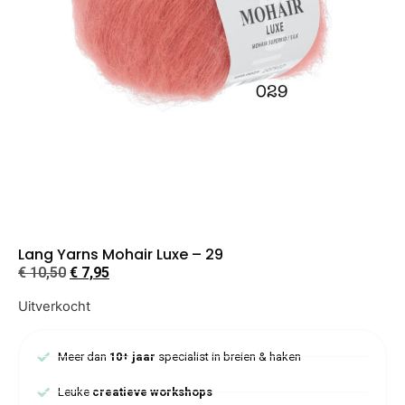
Lang Yarns Mohair Luxe – 29
€
10,50
€
7,95
Uitverkocht
Meer dan
10+ jaar
specialist in breien & haken
Leuke
creatieve workshops