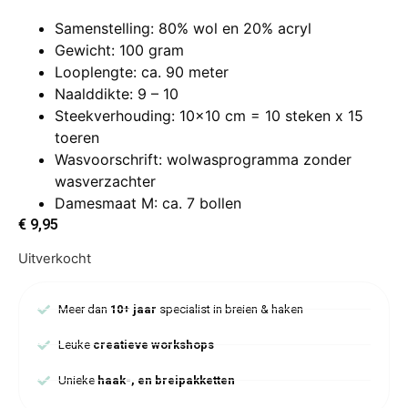
Samenstelling: 80% wol en 20% acryl
Gewicht: 100 gram
Looplengte: ca. 90 meter
Naalddikte: 9 – 10
Steekverhouding: 10×10 cm = 10 steken x 15
toeren
Wasvoorschrift: wolwasprogramma zonder
wasverzachter
Damesmaat M: ca. 7 bollen
€
9,95
Uitverkocht
Meer dan
10+ jaar
specialist in breien & haken
Leuke
creatieve workshops
Unieke
haak-, en breipakketten