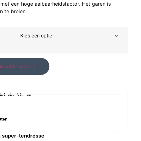
met een hoge aaibaarheidsfactor. Het garen is
 te breien.
n winkelwagen
 in breien & haken
s
tten
-super-tendresse