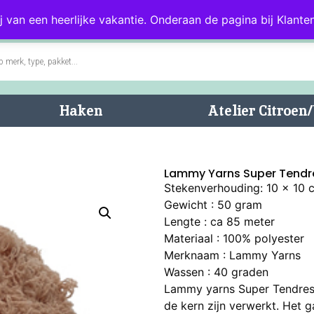
0)
Blog
Klantenservice
j van een heerlijke vakantie. Onderaan de pagina bij Klanten
Haken
Atelier Citroe
Lammy Yarns Super Tendr
Stekenverhouding: 10 x 10 cm
Gewicht : 50 gram
Lengte : ca 85 meter
Materiaal : 100% polyester
Merknaam : Lammy Yarns
Wassen : 40 graden
Lammy yarns Super Tendresse
de kern zijn verwerkt. Het g