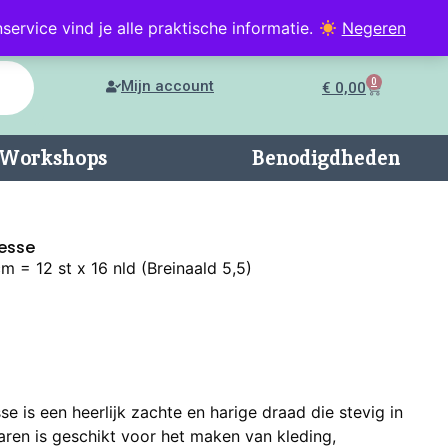
service vind je alle praktische informatie.
Negeren
0
Mijn account
€
0,00
n/Workshops
Benodigdheden
esse
 = 12 st x 16 nld (Breinaald 5,5)
 is een heerlijk zachte en harige draad die stevig in
aren is geschikt voor het maken van kleding,