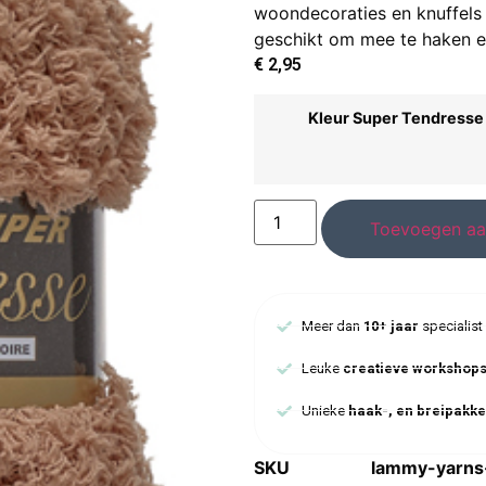
woondecoraties en knuffels 
geschikt om mee te haken en
€
2,95
Kleur Super Tendresse
Toevoegen aa
Meer dan
10+ jaar
specialist
Leuke
creatieve workshop
Unieke
haak-, en breipakke
SKU
lammy-yarns