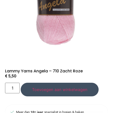
Lammy Yarns Angela – 710 Zacht Roze
€
5,50
Toevoegen aan winkelwagen
Meer dan
10+ jaar
specialist in breien & haken