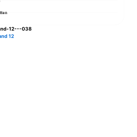
s
tten
and-12---038
and 12