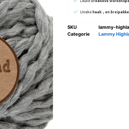
Leuke
creatieve workshop
Unieke
haak-, en breipakke
SKU
lammy-highl
Categorie
Lammy Highl