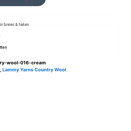
 in breien & haken
s
tten
ry-wool-016-cream
,
Lammy Yarns Country Wool