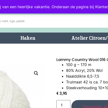
0)
Blog
Klantenservice
j van een heerlijke vakantie. Onderaan de pagina bij Klanten
Haken
Atelier Citroe
Lammy Country Wool 016
100 g – 170 m
80% Acryl, 20% Wol
Naalddikte 6,5-7,5
Truimaat 42 is ca. 7 bo
Steekverhouding 10x10
€
3,95
Toevoegen aa