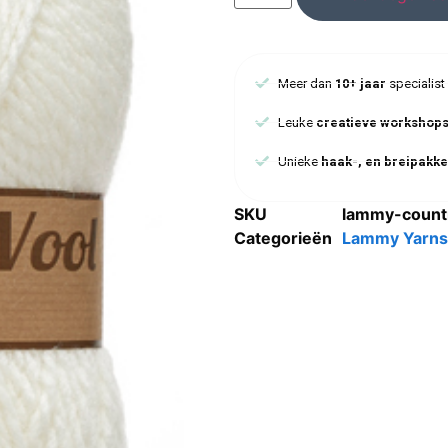
Meer dan
10+ jaar
specialist
Leuke
creatieve workshop
Unieke
haak-, en breipakke
SKU
lammy-count
Categorieën
Lammy Yarns