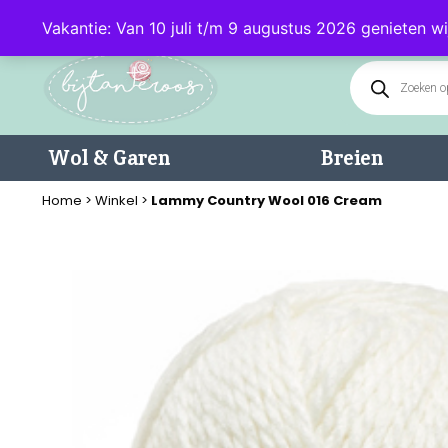
Klantenservice: 085 - 0602232 (maandag t/m donderdag van 9.00-17.0
Vakantie: Van 10 juli t/m 9 augustus 2026 genieten wi
Wol & Garen
Breien
Home
>
Winkel
>
Lammy Country Wool 016 Cream