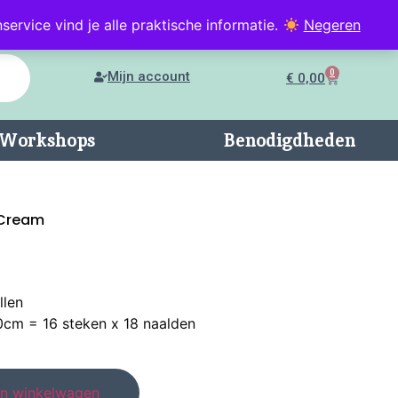
service vind je alle praktische informatie.
Negeren
0
Mijn account
€
0,00
n/Workshops
Benodigdheden
 Cream
llen
cm = 16 steken x 18 naalden
n winkelwagen