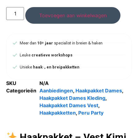
Toevoegen aan winkelwagen
Meer dan
10+ jaar
specialist in breien & haken
Leuke
creatieve workshops
Unieke
haak-, en breipakketten
SKU
N/A
Categorieën
Aanbiedingen
,
Haakpakket Dames
,
Haakpakket Dames Kleding
,
Haakpakket Dames Vest
,
Haakpakketten
,
Peru Party
Haakpakket – Vest Kimi