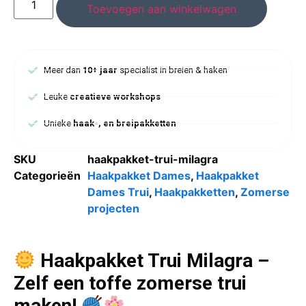
Toevoegen aan winkelwagen
Meer dan
10+ jaar
specialist in breien & haken
Leuke
creatieve workshops
Unieke
haak-, en breipakketten
SKU
haakpakket-trui-milagra
Categorieën
Haakpakket Dames
,
Haakpakket
Dames Trui
,
Haakpakketten
,
Zomerse
projecten
Haakpakket Trui Milagra –
Zelf een toffe zomerse trui
maken!