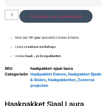
Toevoegen aan winkelwagen
Meer dan
10+ jaar
specialist in breien & haken
Leuke
creatieve workshops
Unieke
haak-, en breipakketten
SKU
haakpakket-sjaal-laura
Categorieën
Haakpakket Dames
,
Haakpakket Sjaals
& Stola's
,
Haakpakketten
,
Zomerse
projecten
Haakpakket Sjaal Laura