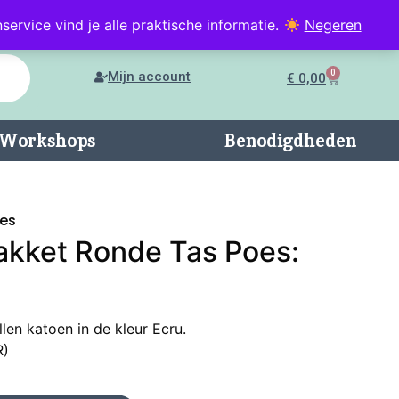
service vind je alle praktische informatie.
Negeren
0
Mijn account
€
0,00
n/Workshops
Benodigdheden
es
akket Ronde Tas Poes:
len katoen in de kleur Ecru.
R)