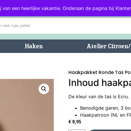
0)
Blog
Klantenservice
j van een heerlijke vakantie. Onderaan de pagina bij Klanten
Haken
Atelier Citroe
Haakpakket Ronde Tas Po
Inhoud haakp
De kleur van de tas is Ecru.
Benodigde garen, 3 bol
Haakpatroon (NL en F
€
8,95