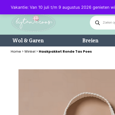
Klantenservice: 085 - 0602232 (maandag t/m donderdag van 9.00-17.0
Vakantie: Van 10 juli t/m 9 augustus 2026 genieten wi
Wol & Garen
Breien
Home
>
Winkel
>
Haakpakket Ronde Tas Poes