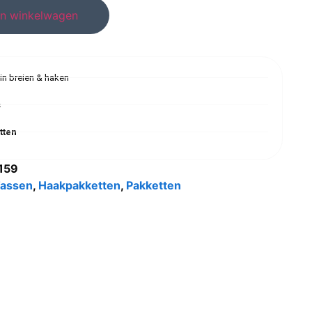
n winkelwagen
 in breien & haken
s
tten
159
Tassen
,
Haakpakketten
,
Pakketten