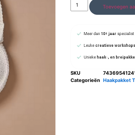
Toevoegen aa
Meer dan
10+ jaar
specialist
Leuke
creatieve workshop
Unieke
haak-, en breipakke
SKU
7436954124
Categorieën
Haakpakket 