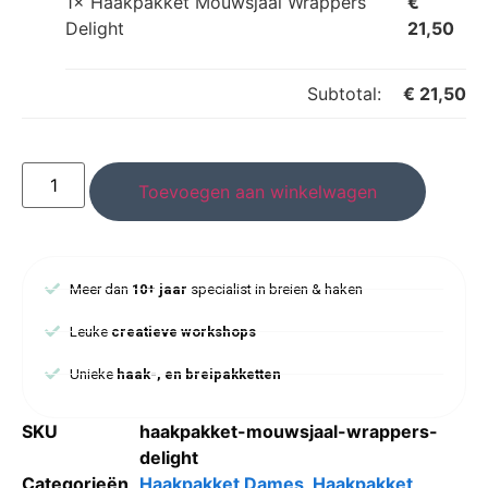
1×
Haakpakket Mouwsjaal Wrappers
€
Delight
21,50
Subtotal:
€
21,50
Toevoegen aan winkelwagen
Meer dan
10+ jaar
specialist in breien & haken
Leuke
creatieve workshops
Unieke
haak-, en breipakketten
SKU
haakpakket-mouwsjaal-wrappers-
delight
Categorieën
Haakpakket Dames
,
Haakpakket