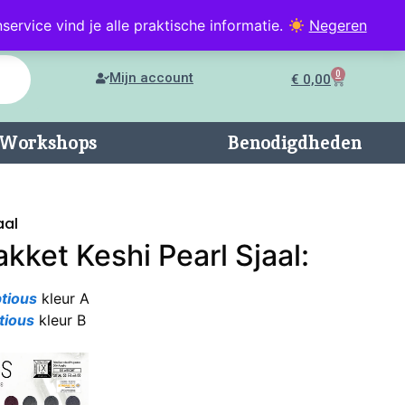
service vind je alle praktische informatie.
Negeren
0
Mijn account
€
0,00
n/Workshops
Benodigdheden
aal
kket Keshi Pearl Sjaal:
tious
kleur A
tious
kleur B