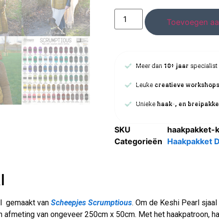
Toevoegen aa
Meer dan
10+ jaar
specialist
Leuke
creatieve workshop
Unieke
haak-, en breipakke
SKU
haakpakket-k
Categorieën
Haakpakket 
l
aal gemaakt van
Scheepjes Scrumptious
. Om de Keshi Pearl sjaal
n afmeting van ongeveer 250cm x 50cm. Met het haakpatroon, haa