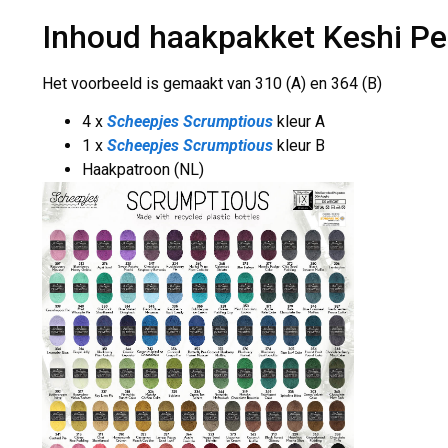
Inhoud haakpakket Keshi Pea
Het voorbeeld is gemaakt van 310 (A) en 364 (B)
4 x
Scheepjes Scrumptious
kleur A
1 x
Scheepjes Scrumptious
kleur B
Haakpatroon (NL)