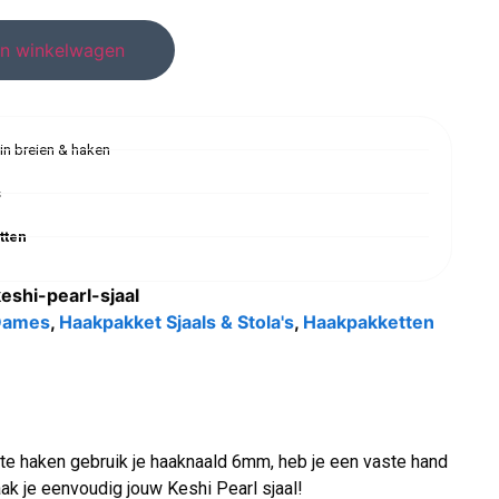
n winkelwagen
 in breien & haken
s
tten
eshi-pearl-sjaal
Dames
,
Haakpakket Sjaals & Stola's
,
Haakpakketten
 te haken gebruik je haaknaald 6mm, heb je een vaste hand
k je eenvoudig jouw Keshi Pearl sjaal!